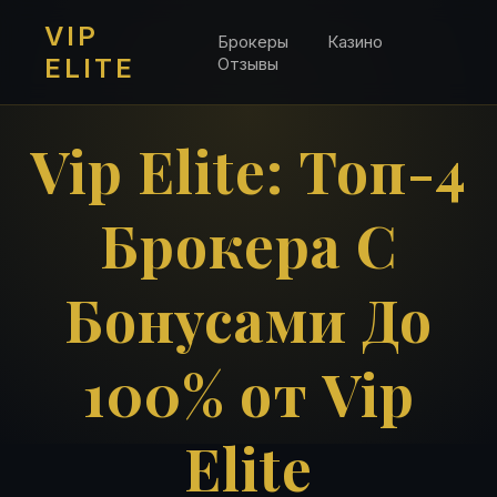
VIP
Брокеры
Казино
ELITE
Отзывы
Vip Elite: Топ-4
Брокера С
Бонусами До
100% от Vip
Elite