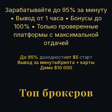
Зарабатывайте до 95% за минуту
• Вывод от 1 часа • Бонусы до
100% • Только проверенные
платформы с максимальной
отдачей
До 95%
доходности
от $5
старт
Вывод за минуты
Крипта + карты
Демо $10 000
Топ брокеров