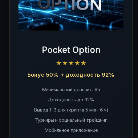
Pocket Option
★★★★★
Бонус 50% + доходность 92%
Минимальный депозит: $5
Доходность до 92%
Вывод 1–3 дня (крипта 5 мин–6 ч)
Турниры и социальный трейдинг
Мобильное приложение