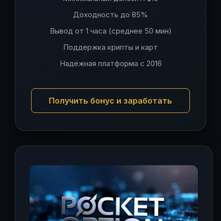
Доходность до 85%
Вывод от 1 часа (среднее 50 мин)
Поддержка крипты и карт
Надёжная платформа с 2016
Получить бонус и заработать